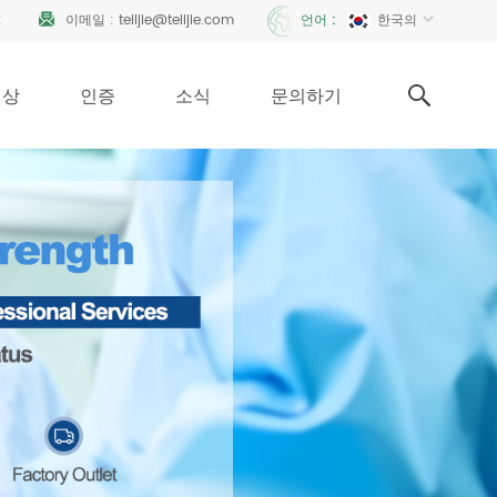
2
이메일 :
telijie@telijie.com
한국의
언어 :
영상
인증
소식
문의하기