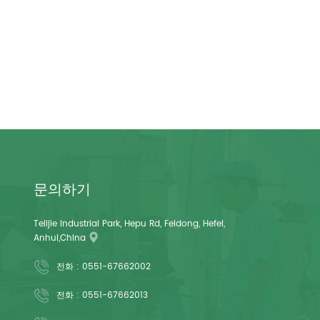
문의하기
Telijie Industrial Park, Hepu Rd, Feidong, Hefei,
Anhui,China
전화 :
0551-67662002
전화 :
0551-67662013