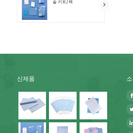
술 키트/팩
신제품
소