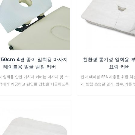
×50cm 4겹 종이 일회용 마사지
친환경 통기성 일회용 
테이블용 얼굴 받침 커버
요람 커버
 일회용 안면 거치대 커버는 마사지 및 스
안마 테이블 SPA 사용을 위한 처
객에게 깨끗하고 편안한 경험을 제공하도록
리 받침 초승달 덮개. 방수, 기름 
었습니다. 고급 4겹 종이 또는 라미네이트
지, 통기성, 친환경
 소재로 제작된 이 헤드레스트 커버는 전문적
용을 위해 뛰어난 부드러움, 흡수력 및 위생
제공합니다. 적합한 용도: ✔ 마사지 클리닉
파 센터 ✔ 뷰티 살롱 ✔ 척추 교정 클리닉 ✔
웰니스 센터