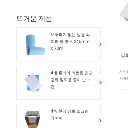
뜨거운 제품
보푸라기 없는 범용 와
이퍼 롤 블루 245mm
X 70m
일
처분하
4개 플라이 의료용 면포
박테
강화 일회용 종이 손수
건
4중 천공 강화 스크림
와이퍼