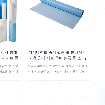
 검사 침대
라미네이트 종이 필름 롤 분해성 검
침대 시트 롤
사용 침대 시트 종이 필름 롤 소파/
테이블 패드
 시트 롤은 종
우리의 라미네이트 종이 필름 롤 이다 분해성 검
 의료용 침대 시
사대 시트 솔루션 — a 방수 시험대 용지 부드러
론 뛰어난 강도
운 것을 결합한 통기성이 좋은 ~와 함께 느끼다
파 검사대 롤은
생분해성 의료용 침낭 성능; 제공됨 소파 테이블
있으며, 가볍고
패드 롤 , 그것은 찢어지기 쉬운 일회용 침대 시
 제공하며, 병
트 위생적이고 친환경적인 보호를 추구하는 병원
대에서 사용하기
과 살롱을 위해 설계되었습니다.