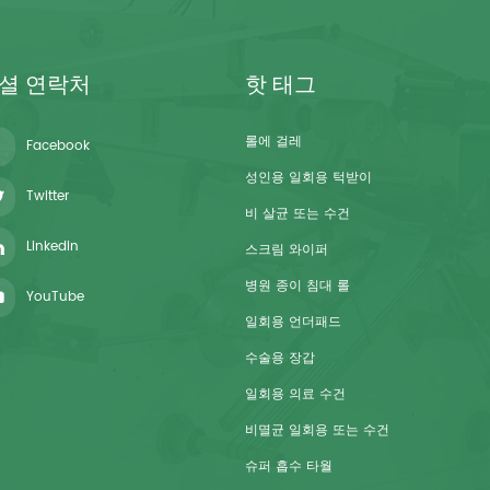
셜 연락처
핫 태그
롤에 걸레
Facebook
성인용 일회용 턱받이
Twitter
비 살균 또는 수건
Linkedin
스크림 와이퍼
병원 종이 침대 롤
YouTube
일회용 언더패드
수술용 장갑
일회용 의료 수건
비멸균 일회용 또는 수건
슈퍼 흡수 타월