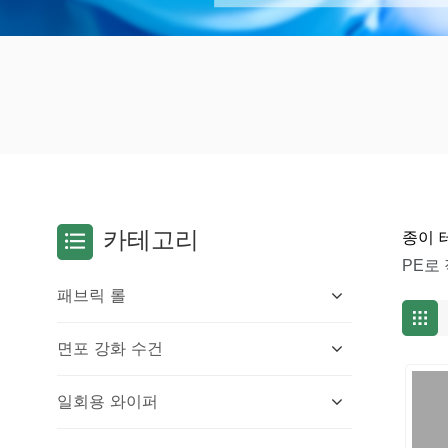
종이 
카테고리
PE로
패브릭 롤
면포 강화 수건
일회용 와이퍼