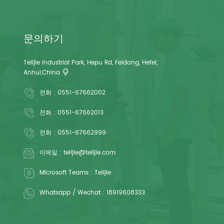
문의하기
Telijie Industrial Park, Hepu Rd, Feidong, Hefei,
Anhui,China
전화 :
0551-67662002
전화 :
0551-67662013
전화 :
0551-67662999
이메일 :
telijie@telijie.com
Microsoft Teams :
Telijie
Whatsapp / Wechat :
18919608333