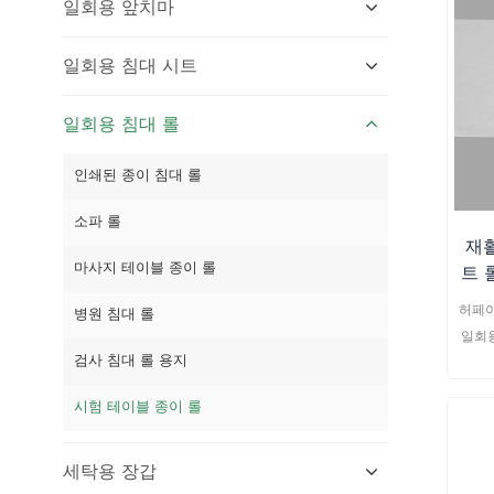
일회용 앞치마
일회용 침대 시트
일회용 침대 롤
인쇄된 종이 침대 롤
소파 롤
재
마사지 테이블 종이 롤
트 
허페이
병원 침대 롤
일회용
검사 침대 롤 용지
재로 
니다
시험 테이블 종이 롤
별히
맞아 
세탁용 장갑
리 