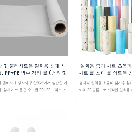
활 및 물리치료용 일회용 침대 시
일회용 종이 시트 초음파
롤, PP+PE 방수 격리 롤 (병원 및
시트 롤 소파 롤 의료용 
치료실용)
 텔리지 위생자재 유한회사에서 생산한 이
당사의 일회용 초음파 검사용 침대
 침대 시트 롤은 우수한 PP+PE 부직포 소
이와 PE 필름으로 제작된 일회용
제작되어 방수 및 오염 방지 성능이 뛰어납
트 롤로, 방수 및 방유 기능은 물
. 재활센터 및 물리치료실에 적합하도록 특
와 내찢김성을 제공합니다. 초음
 설계되었으며, 표준 치료 침대에 완벽하게
쉽게 뜯어낼 수 있도록 절취선이 
환자 한 명 한 명에게 청결하고 위생적인 격
통기성이 좋아 환자에게 편안함을
환경을 제공하는 실용적인 일회용품입니다.
원, 초음파 검사실 및 일반 진찰