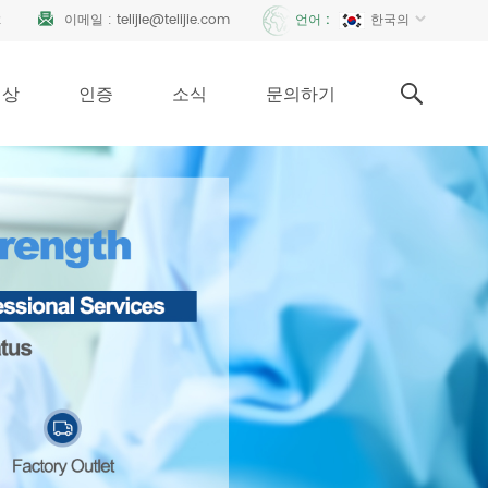
2
이메일 :
telijie@telijie.com
한국의
언어 :
영상
인증
소식
문의하기