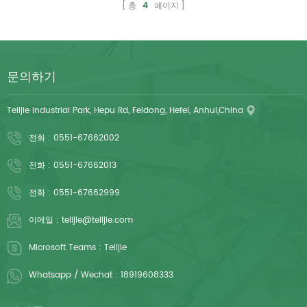
총
4
페이지
문의하기
Telijie Industrial Park, Hepu Rd, Feidong, Hefei, Anhui,China
전화 :
0551-67662002
전화 :
0551-67662013
전화 :
0551-67662999
이메일 :
telijie@telijie.com
Microsoft Teams :
Telijie
Whatsapp / Wechat :
18919608333