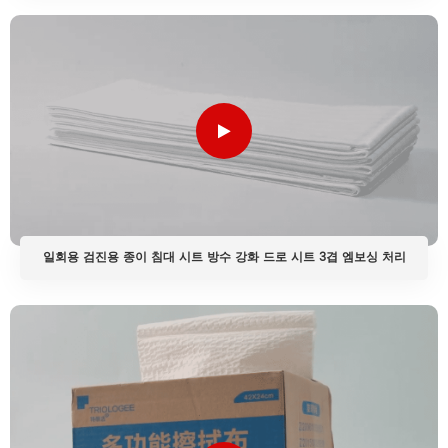
일회용 검진용 종이 침대 시트 방수 강화 드로 시트 3겹 엠보싱 처리