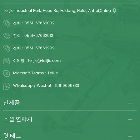
Telijie Industrial Park, Hepu Rd, Feidong, Hefei, Anhui,China
전화 :
0551-67662002
전화 :
0551-67662013
전화 :
0551-67662999
이메일 :
telijie@telijie.com
Microsoft Teams :
Telijie
Whatsapp / Wechat :
18919608333
신제품
소셜 연락처
핫 태그