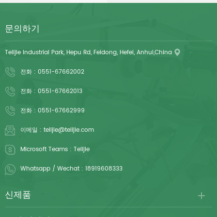
드레이프와 같은 모든 종류의 외과
간격으로 절취선이 있습니다. 부드
드레이프로 사용할 수 있습니다.
러운 종이 윗면은 습기와 가벼운
문의하기
액체를 빠르게 흡수하고, 방수 PE
아랫면은 스며듦을 방지하여 표면
Telijie Industrial Park, Hepu Rd, Feidong, Hefei, Anhui,China
을 깨끗하고 보호된 상태로 유지해
줍니다. 50cm 간격으로 뚫린 절
전화 :
0551-67662002
취선 덕분에 가위 없이도 깔끔하고
간편하게 뜯어낼 수 있어 사용량이
전화 :
0551-67662013
많은 환경에서 작업 효율을 크게
전화 :
0551-67662999
향상시켜 줍니다. 컴팩트한 롤 디
자인으로 대부분의 표준 침낭 롤
이메일 :
telijie@telijie.com
디스펜서에 맞기 때문에 보관과 사
용이 더욱 편리합니다. 내구성이
Microsoft Teams :
Telijie
뛰어난 소재는 찢어짐에 강하고 보
Whatsapp / Wechat :
18919608333
풀이 발생하지 않아 자주 사용해도
안정적인 성능을 보장합니다.
신제품