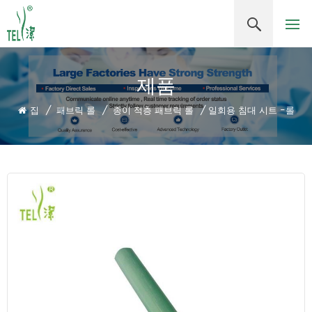
제품
집
/
패브릭 롤
/
종이 적층 패브릭 롤
/
일회용 침대 시트 -롤