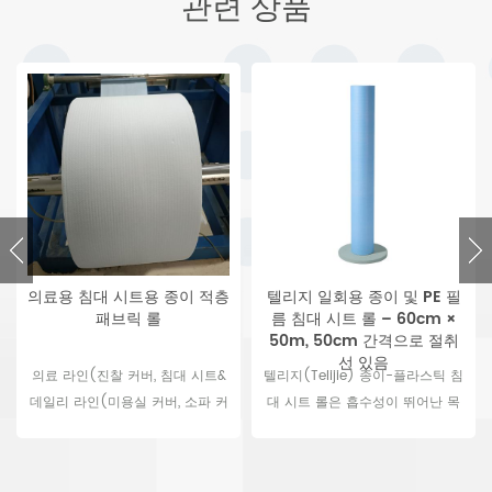
관련 상품
의료용 침대 시트용 종이 적층
텔리지 일회용 종이 및 PE 필
패브릭 롤
름 침대 시트 롤 – 60cm ×
50m, 50cm 간격으로 절취
선 있음
의료 라인(진찰 커버, 침대 시트&
텔리지(Telijie) 종이-플라스틱 침
데일리 라인(미용실 커버, 소파 커
대 시트 롤은 흡수성이 뛰어난 목
버 롤)에 널리 사용되는 종이 적층
재 펄프 종이에 방수 PE 필름을 접
패브릭 롤, 또한 접착 외과 드레이
착하여 제작되었으며, 크기는 폭
프, 구멍 외과 드레이프, 일반 외과
60cm × 길이 50m이고 50cm